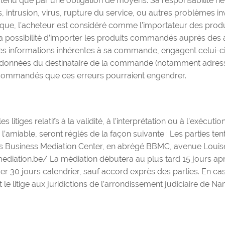
st tenu que par une obligation de moyens. Sa responsabilité
s, intrusion, virus, rupture du service, ou autres problèmes in
ue, l’acheteur est considéré comme l’importateur des produ
er la possibilité d’importer les produits commandés auprès des
e des informations inhérentes à sa commande, engagent celui-
ordonnées du destinataire de la commande (notamment adresse 
its commandés que ces erreurs pourraient engendrer.
es litiges relatifs à la validité, à l’interprétation ou à l’exéc
l’amiable, seront réglés de la façon suivante : Les parties ten
Business Mediation Center, en abrégé BBMC, avenue Louise 50
ediation.be/
La médiation débutera au plus tard 15 jours apr
er 30 jours calendrier, sauf accord exprès des parties. En cas
t le litige aux juridictions de l’arrondissement judiciaire de 