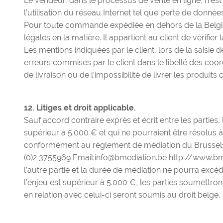
Le vendeur, dans le processus de vente en ligne, n’e
l’utilisation du réseau Internet tel que perte de donnée
Pour toute commande expédiée en dehors de la Belgiq
légales en la matière. Il appartient au client de vérifi
Les mentions indiquées par le client, lors de la saisi
erreurs commises par le client dans le libellé des co
de livraison ou de l’impossibilité de livrer les produ
12. Litiges et droit applicable.
Sauf accord contraire exprès et écrit entre les parties, l
supérieur à 5.000 € et qui ne pourraient être résolus à 
conformément au règlement de médiation du Brussels 
(0)2 3755969 Email:
info@bmediation.be
http://www.bm
l’autre partie et la durée de médiation ne pourra excéd
l’enjeu est supérieur à 5.000 €, les parties soumettron
en relation avec celui-ci seront soumis au droit belge.