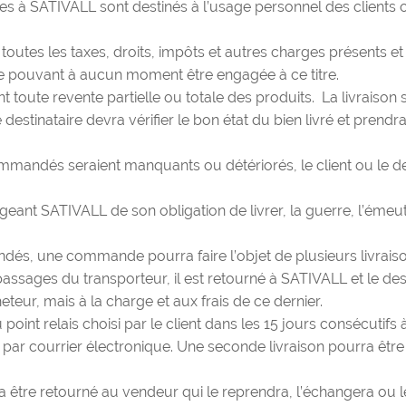
s à SATIVALL sont destinés à l’usage personnel des clients o
toutes les taxes, droits, impôts et autres charges présents et 
e pouvant à aucun moment être engagée à ce titre.
ent toute revente partielle ou totale des produits. La livraison
destinataire devra vérifier le bon état du bien livré et prend
mandés seraient manquants ou détériorés, le client ou le des
 SATIVALL de son obligation de livrer, la guerre, l’émeute, l
dés, une commande pourra faire l’objet de plusieurs livraiso
 passages du transporteur, il est retourné à SATIVALL et le de
eur, mais à la charge et aux frais de ce dernier.
oint relais choisi par le client dans les 15 jours consécutifs à
 par courrier électronique. Une seconde livraison pourra être
ra être retourné au vendeur qui le reprendra, l’échangera ou