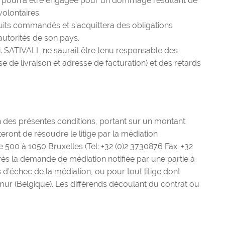
 ne pourra être engagée pour un dommage résultant de
volontaires.
its commandés et s’acquittera des obligations
 autorités de son pays.
ci. SATIVALL ne saurait être tenu responsable des
de livraison et adresse de facturation) et des retards
ution des présentes conditions, portant sur un montant
teront de résoudre le litige par la médiation
0 à 1050 Bruxelles (Tel: +32 (0)2 3730876 Fax: +32
ès la demande de médiation notifiée par une partie à
 d’échec de la médiation, ou pour tout litige dont
Namur (Belgique). Les différends découlant du contrat ou