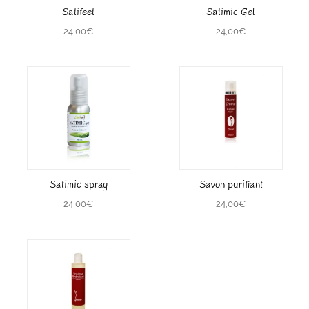
Satifeet
Satimic Gel
24,00
€
24,00
€
Satimic spray
Savon purifiant
24,00
€
24,00
€