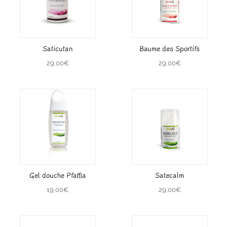
Saticutan
Baume des Sportifs
29,00
€
29,00
€
Gel douche Pfaffia
Satecalm
19,00
€
29,00
€