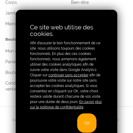
Corps
Bien-être
Jambes
Hygiène
Mains
Cosmétique
Ce site web utilise des
cookies.
Boutique
Afin d'assurer le bon fonctionnement de ce
site, nous utilisons toujours des cookies
Mon compte
fonctionnels. En plus des ces cookies
fonctionnels, nous aimerions également
Panier
utiliser des cookies analytiques afin de
suivre votre visite dans Google Analytics.
Boutique
Cliquer sur
continuer sans accepter
afin de
poursuivre votre visite sur notre site sans
Conditions générales de
accepter les cookies analytiques. Si vous
ventes
consentez en cliquant sur OK, votre choix
restera valide durant chacune de vos visite
pour une durée de deux jours.
En savoir plus
sur la politique de confidentialité
Copyright Sativall®
|
Vie privée
|
Conditions générales de ventes
OK