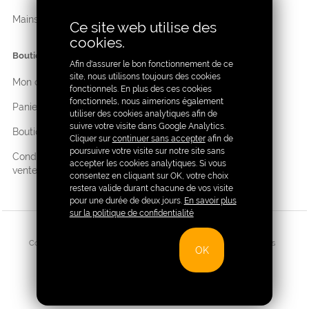
Mains
Cosmétique
Ce site web utilise des
cookies.
Boutique
Afin d'assurer le bon fonctionnement de ce
site, nous utilisons toujours des cookies
Mon compte
fonctionnels. En plus des ces cookies
fonctionnels, nous aimerions également
Panier
utiliser des cookies analytiques afin de
suivre votre visite dans Google Analytics.
Boutique
Cliquer sur
continuer sans accepter
afin de
poursuivre votre visite sur notre site sans
Conditions générales de
accepter les cookies analytiques. Si vous
ventes
consentez en cliquant sur OK, votre choix
restera valide durant chacune de vos visite
pour une durée de deux jours.
En savoir plus
sur la politique de confidentialité
Copyright Sativall®
|
Vie privée
|
Conditions générales de ventes
OK