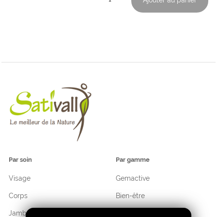
de
Satecalm
Par soin
Par gamme
Visage
Gemactive
Corps
Bien-être
Jambes
Hygiène