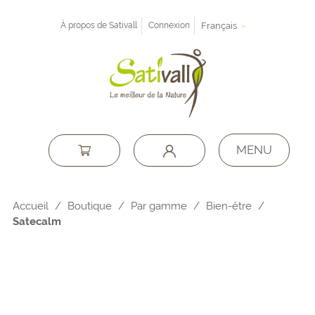
À propos de Sativall
Connexion
Français
MENU
Accueil
/
Boutique
/
Par gamme
/
Bien-être
/
Satecalm