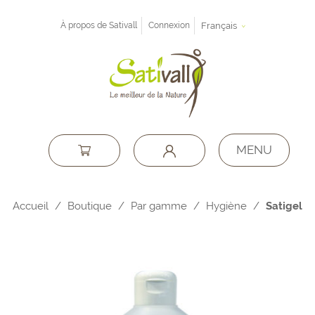
À propos de Sativall
Connexion
Français
MENU
Accueil
/
Boutique
/
Par gamme
/
Hygiène
/
Satigel