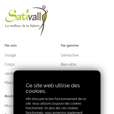
Par soin
Par gamme
Visage
Gemactive
Corps
Bien-être
Jambes
Hygiène
Mains
Cosmétique
Ce site web utilise des
cookies.
Boutique
Afin d'assurer le bon fonctionnement de ce
site, nous utilisons toujours des cookies
Mon compte
fonctionnels. En plus des ces cookies
fonctionnels, nous aimerions également