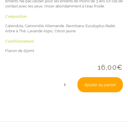
enfants. Ne pas utiliser pour les enfants de moins de 3 ans. En cas de
contact avec les yeux, rincer abondamment à l’eau froide
Composition
Calendula, Camomille Allemande, Ravintsara, Eucalyptus Radié,
Arbre à Thé, Lavande Aspic, Citron jaune.
Conditionnement
Flacon de 250ml
16,00
€
quantité
Ajouter au panier
de
Satigel