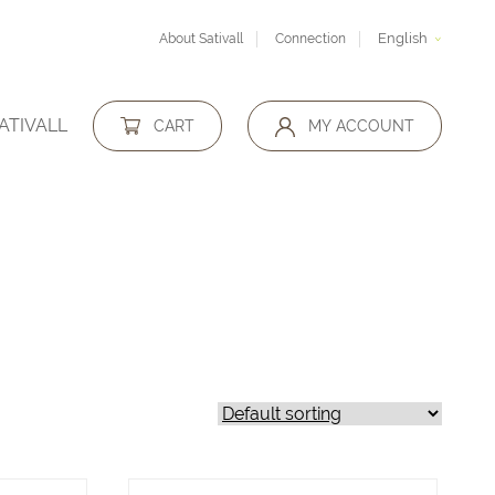
English
About Sativall
Connection
ATIVALL
CART
MY ACCOUNT