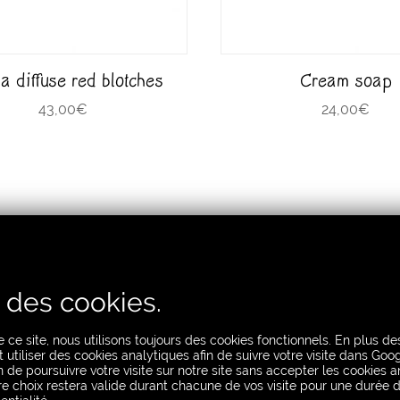
ia diffuse red blotches
Cream soap
43,00
€
24,00
€
e des cookies.
By range
 ce site, nous utilisons toujours des cookies fonctionnels. En plus d
Gemactive
utiliser des cookies analytiques afin de suivre votre visite dans Goog
n de poursuivre votre visite sur notre site sans accepter les cookies a
Wellness
e choix restera valide durant chacune de vos visite pour une durée d
Cosmetic