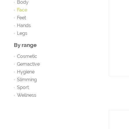
Body
Face
Feet
Hands
Legs
By range
Cosmetic
Gemactive
Hygiene
Slimming
Sport
Wellness