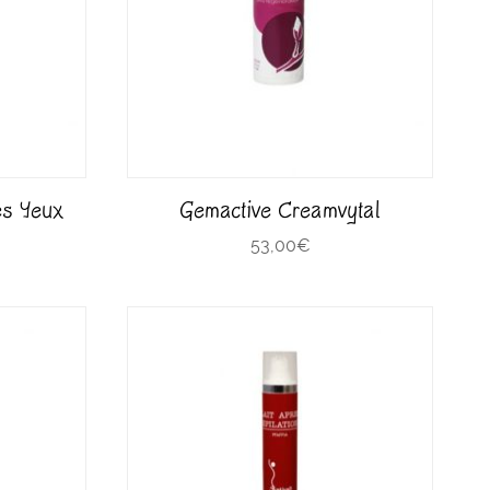
es Yeux
Gemactive Creamvytal
53,00
€