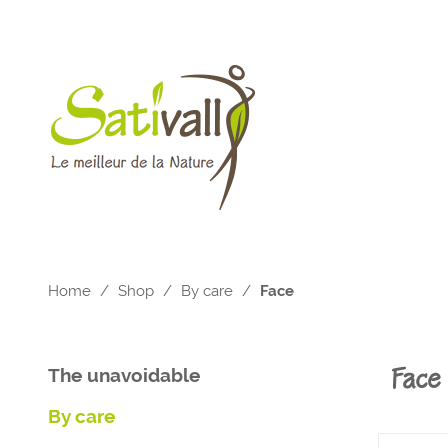
Home
/
Shop
/
By care
/
Face
The unavoidable
Face
By care