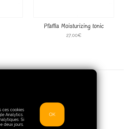
Pfaffia Moisturizing tonic
27,00
€
Shop
es ces cookies
My Account
OK
le Analytics.
nalytiques. Si
Cart
e deux jours.
Shop