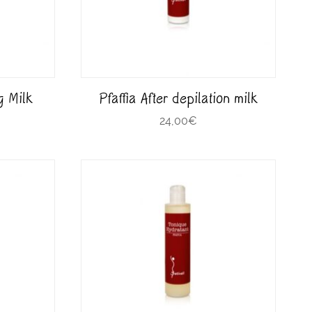
g Milk
Pfaffia After depilation milk
24,00
€