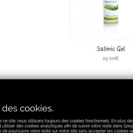
Satimic Gel
24,00
€
e des cookies.
By range
 ce site, nous utilisons toujours des cookies fonctionnels. En plus d
Gemactive
utiliser des cookies analytiques afin de suivre votre visite dans Goog
n de poursuivre votre visite sur notre site sans accepter les cookies a
Wellness