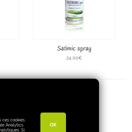
Satimic spray
24,00
€
Shop
es ces cookies
My Account
OK
le Analytics.
nalytiques. Si
Cart