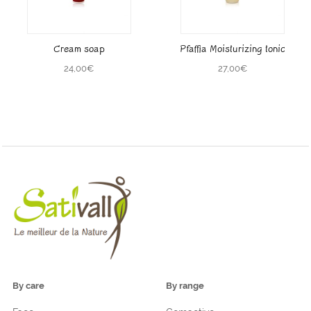
Cream soap
Pfaffia Moisturizing tonic
24,00
€
27,00
€
By care
By range