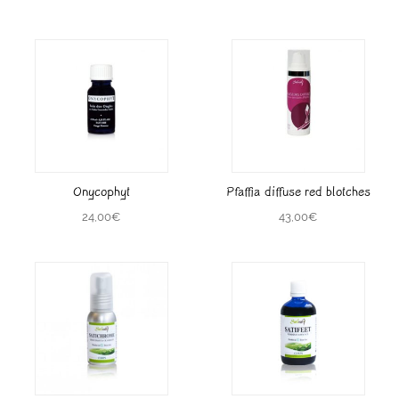
Onycophyt
Pfaffia diffuse red blotches
24,00
€
43,00
€