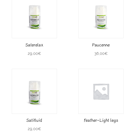
Saterelax
Paucenne
29,00
€
36,00
€
Satifluid
Feather-Light legs
29,00
€