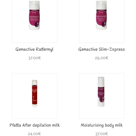
Gemactive Raffermyl
Gemactive Slim-Express
37,00
€
29,00
€
Pfaffia After depilation milk
Moisturising body milk
24,00
€
37,00
€