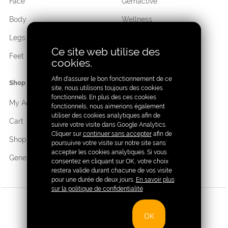
Face
Gemactive
Body
Wellness
Legs
Cosmetic
Ce site web utilise des
Feet
Hygiene
cookies.
Afin d'assurer le bon fonctionnement de ce
Shop
site, nous utilisons toujours des cookies
fonctionnels. En plus des ces cookies
My Account
fonctionnels, nous aimerions également
utiliser des cookies analytiques afin de
Cart
suivre votre visite dans Google Analytics.
Cliquer sur
continuer sans accepter
afin de
Shop
poursuivre votre visite sur notre site sans
accepter les cookies analytiques. Si vous
General terms of sale
consentez en cliquant sur OK, votre choix
restera valide durant chacune de vos visite
pour une durée de deux jours.
En savoir plus
sur la politique de confidentialité
Copyright Sativall®
|
Privacy
|
General terms of sale
OK