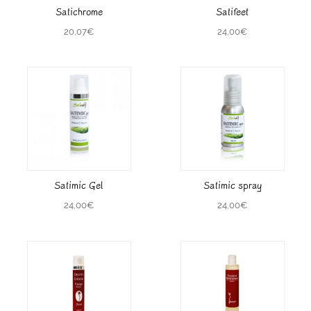
Satichrome
Satifeet
20,07
€
24,00
€
Satimic Gel
Satimic spray
24,00
€
24,00
€