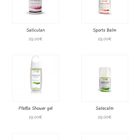
Saticutan
Sports Balm
29,00
€
29,00
€
Pfaffia Shower gel
Satecalm
19,00
€
29,00
€