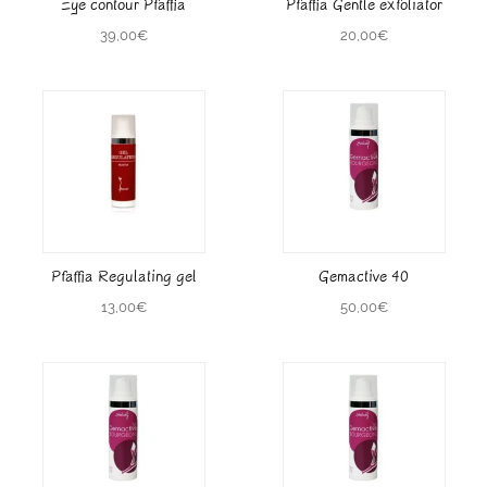
Eye contour Pfaffia
Pfaffia Gentle exfoliator
39,00
€
20,00
€
Pfaffia Regulating gel
Gemactive 40
13,00
€
50,00
€