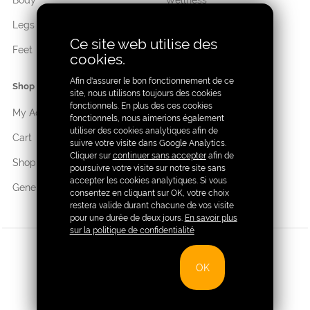
Legs
Cosmetic
Ce site web utilise des
Feet
Hygiene
cookies.
Afin d'assurer le bon fonctionnement de ce
Shop
site, nous utilisons toujours des cookies
fonctionnels. En plus des ces cookies
My Account
fonctionnels, nous aimerions également
utiliser des cookies analytiques afin de
Cart
suivre votre visite dans Google Analytics.
Cliquer sur
continuer sans accepter
afin de
Shop
poursuivre votre visite sur notre site sans
accepter les cookies analytiques. Si vous
General terms of sale
consentez en cliquant sur OK, votre choix
restera valide durant chacune de vos visite
pour une durée de deux jours.
En savoir plus
sur la politique de confidentialité
Copyright Sativall®
|
Privacy
|
General terms of sale
OK