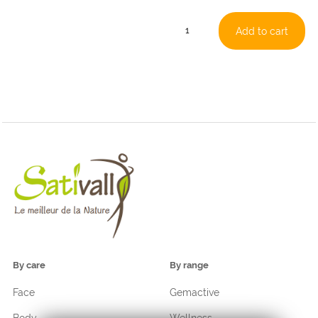
Consovit
Add to cart
quantity
By care
By range
Face
Gemactive
Body
Wellness