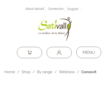
About Sativall
Connection
English
MENU
Home
/
Shop
/
By range
/
Wellness
/
Consovit